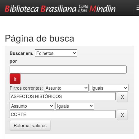
Skip
navigation
Página de busca
Buscar em:
por
Filtros correntes:
Retornar valores