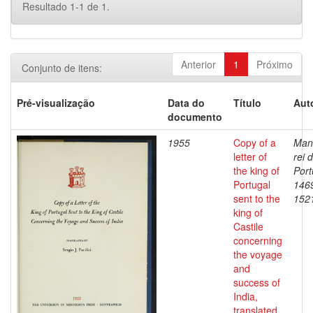
Resultado 1-1 de 1.
Anterior
1
Próximo
Conjunto de itens:
Pré-visualização
Data do
Título
Aut
documento
1955
Copy of a
Manu
letter of
rei 
the king of
Port
Portugal
146
sent to the
152
king of
Castile
concerning
the voyage
and
success of
India,
translated