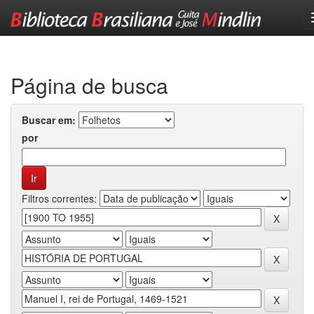
Skip
navigation
Página de busca
Buscar em:
por
Filtros correntes: