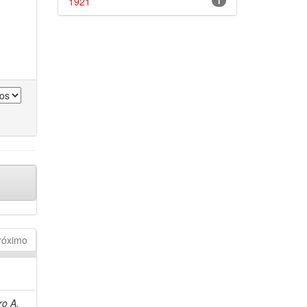
1921
1
róximo
ro A.