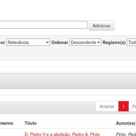
por
Ordenar
Registro(s)
Anterior
1
P
umento
Título
Autor(es)
D. Pedro II e a abolição, Pedro A. Pinto
Pinto, Ped