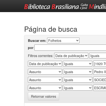
Skip
navigation
Página de busca
Buscar em:
por
Filtros correntes:
Retornar valores