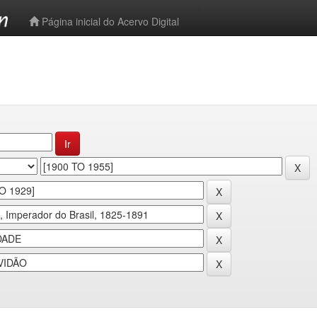
-->
Página inicial do Acervo Digital