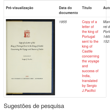
Pré-visualização
Data do
Título
Aut
documento
1955
Copy of a
Manu
letter of
rei 
the king of
Port
Portugal
146
sent to the
152
king of
Castile
concerning
the voyage
and
success of
India,
translated
by Sergio
J.Pacifici
Sugestões de pesquisa