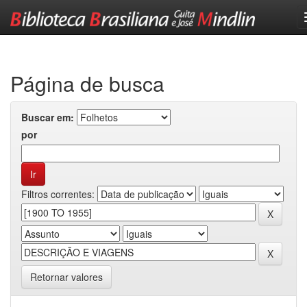
Skip
navigation
Página de busca
Buscar em:
por
Filtros correntes:
Retornar valores