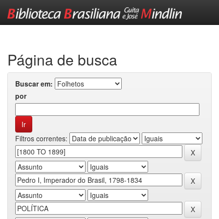
Skip
navigation
Página de busca
Buscar em:
por
Filtros correntes: