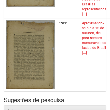
Brasil as
representações
[...]
1822
Aproximando-
se o dia 12 de
outubro, dia
para sempre
memoravel nos
fastos do Brasil
[...]
Sugestões de pesquisa