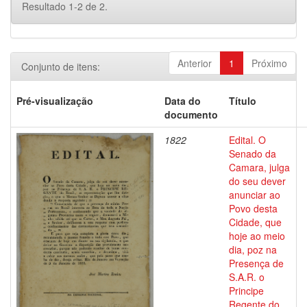
Resultado 1-2 de 2.
Anterior
1
Próximo
Conjunto de itens:
Pré-visualização
Data do
Título
documento
1822
Edital. O
Senado da
Camara, julga
do seu dever
anunciar ao
Povo desta
Cidade, que
hoje ao meio
dia, poz na
Presença de
S.A.R. o
Principe
Regente do