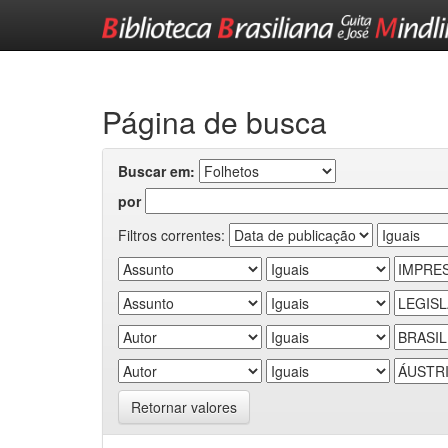
Skip
navigation
Página de busca
Buscar em:
por
Filtros correntes:
Retornar valores