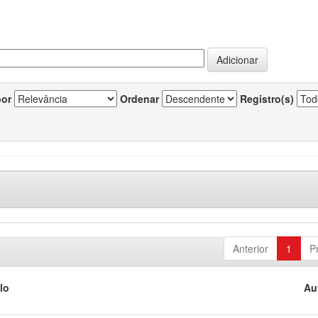
por
Ordenar
Registro(s)
Anterior
1
P
lo
Au