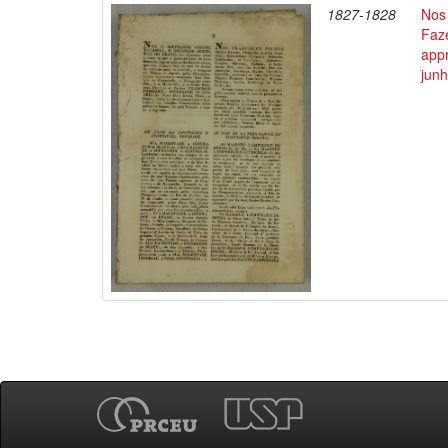
1827-1828
Nos 
Faz
appr
junh