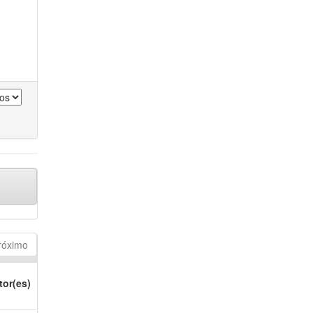
róximo
tor(es)