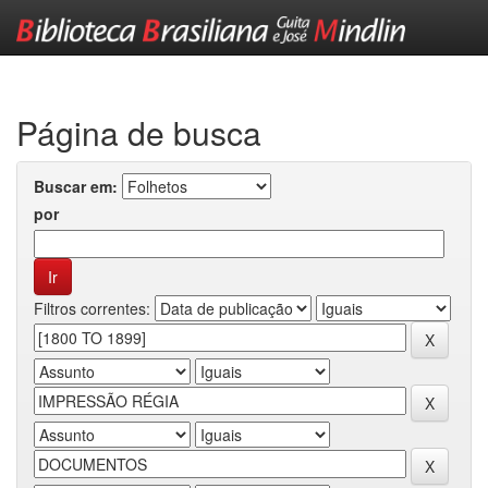
Skip
navigation
Página de busca
Buscar em:
por
Filtros correntes: