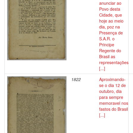
anunciar ao
Povo desta
Cidade, que
hoje ao meio
dia, poz na
Presença de
S.A.R. o
Principe
Regente do
Brasil as
representações
[...]
1822
Aproximando-
se o dia 12 de
outubro, dia
para sempre
memoravel nos
fastos do Brasil
[...]