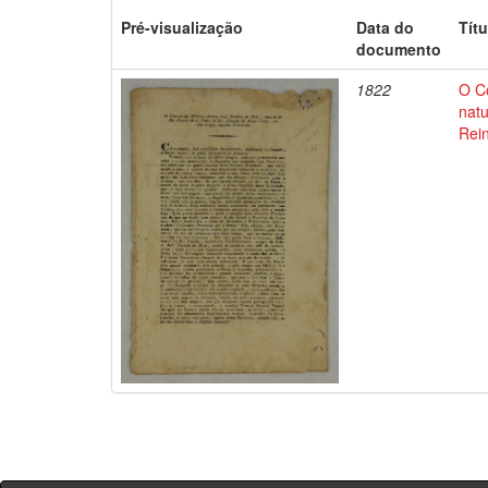
Pré-visualização
Data do
Títu
documento
1822
O Co
natu
Rein