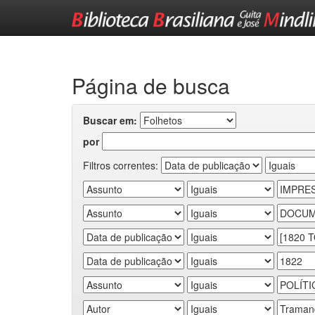
Skip
navigation
Página de busca
Buscar em:
por
Filtros correntes: