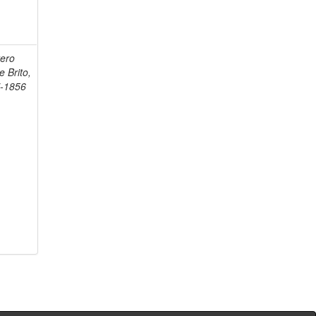
tero
e Brito,
7-1856