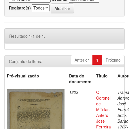
Registro(s)
Resultado 1-1 de 1.
Anterior
1
Próximo
Conjunto de itens:
Pré-visualização
Data do
Título
Autor
documento
1822
O
Trama
Coronel
Anter
de
José
Milicias
Ferrei
Antero
Brito,
José
Barão
Ferreira
1787-