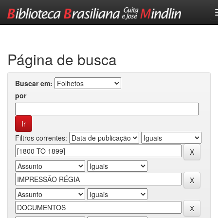
Skip
navigation
Página de busca
Buscar em:
por
Filtros correntes: