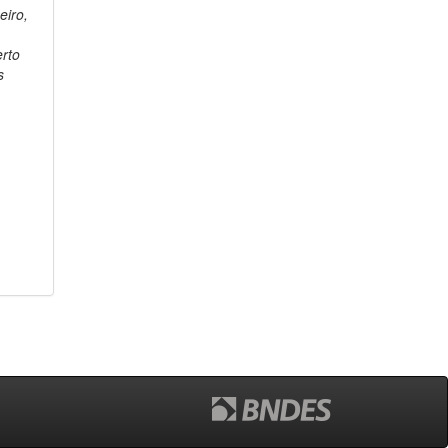
eiro,
o
rto
s