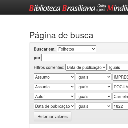
Skip
navigation
Página de busca
Buscar em:
por
Filtros correntes:
Retornar valores