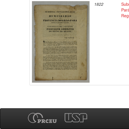
1822
Sub
Pará
Reg