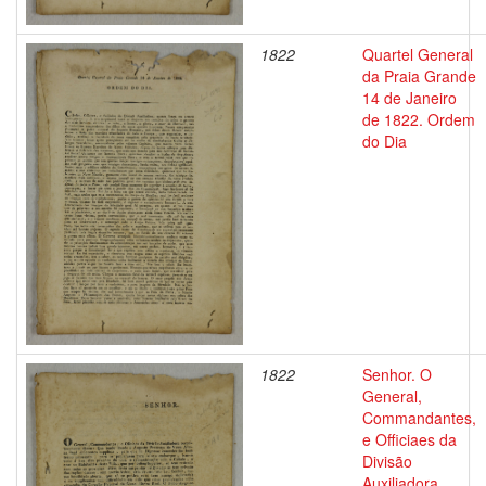
1822
Quartel General
da Praia Grande
14 de Janeiro
de 1822. Ordem
do Dia
1822
Senhor. O
General,
Commandantes,
e Officiaes da
Divisão
Auxiliadora