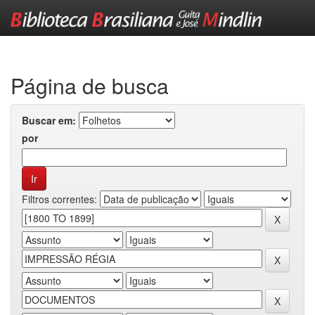
Skip
navigation
Página de busca
Buscar em:
por
Filtros correntes: