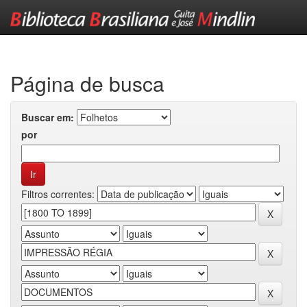
Skip
navigation
Página de busca
Buscar em:
por
Filtros correntes: