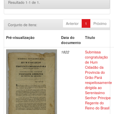
Resultado 1-1 de 1.
Anterior
1
Próximo
Conjunto de itens:
Pré-visualização
Data do
Título
documento
1822
Submissa
congratulação
de Hum
Cidadão da
Provincia do
Grão-Pará
respeitosamente
dirigida ao
Serenissimo
Senhor Principe
Regente do
Reino do Brasil