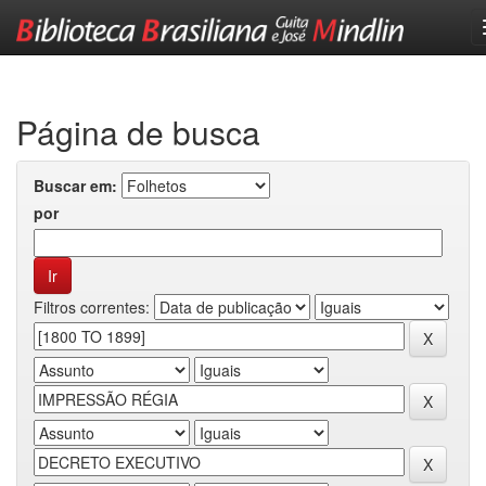
Skip
navigation
Página de busca
Buscar em:
por
Filtros correntes: