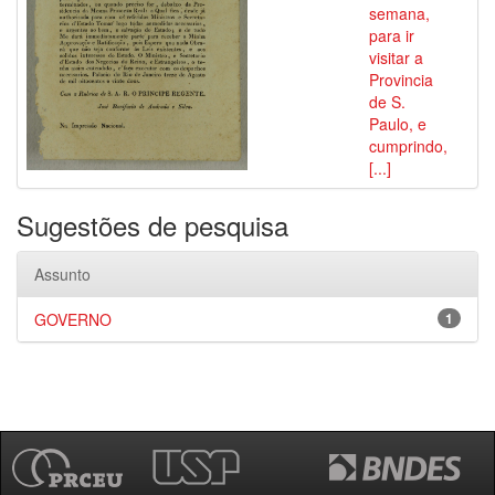
semana,
para ir
visitar a
Provincia
de S.
Paulo, e
cumprindo,
[...]
Sugestões de pesquisa
Assunto
GOVERNO
1