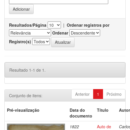
Resultados/Página
|
Ordenar registros por
Ordenar
Registro(s)
Resultado 1-1 de 1.
Anterior
1
Próximo
Conjunto de itens:
Pré-visualização
Data do
Título
Autor
documento
1822
Auto de
Carlo