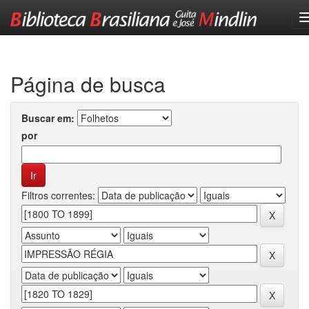
Skip
navigation
Página de busca
Buscar em:
por
Filtros correntes: