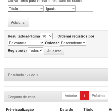
Utilizar filtros para refinar o resultado de busca.
Resultados/Página
|
Ordenar registros por
Ordenar
Registro(s)
Resultado 1-1 de 1.
Anterior
1
Próximo
Conjunto de itens:
Pré-visualização
Data do
Título
A