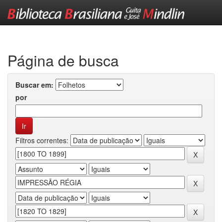
Skip
navigation
Página de busca
Buscar em:
por
Filtros correntes: