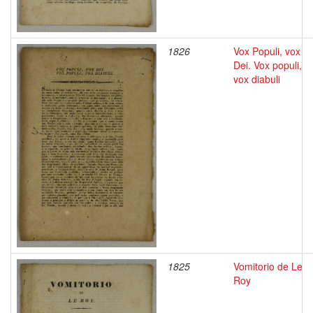
1826
Vox Populi, vox
Dei. Vox populi,
vox diabuli
1825
Vomitorio de Le
Roy