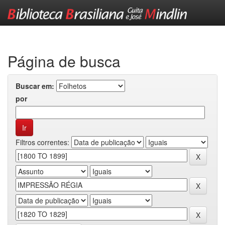
Skip
navigation
Página de busca
Buscar em:
por
Filtros correntes: