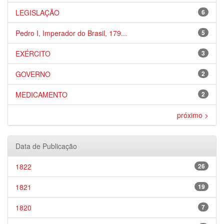
LEGISLAÇÃO
6
Pedro I, Imperador do Brasil, 179...
5
EXÉRCITO
3
GOVERNO
2
MEDICAMENTO
2
próximo >
Data de Publicação
1822
26
1821
19
1820
7