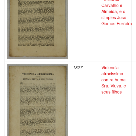
Carvalho e
Almeida, e o
simples José
Gomes Ferreira
1827
Violencia
atrocissima
contra huma
Sra. Viuva, e
seus filhos