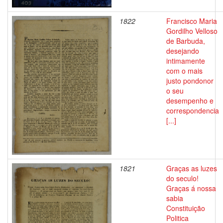
1822
Francisco Maria
Gordilho Velloso
de Barbuda,
desejando
intimamente
com o mais
justo pondonor
o seu
desempenho e
correspondencia
[...]
1821
Graças as luzes
do seculo!
Graças á nossa
sabia
Constituição
Politica