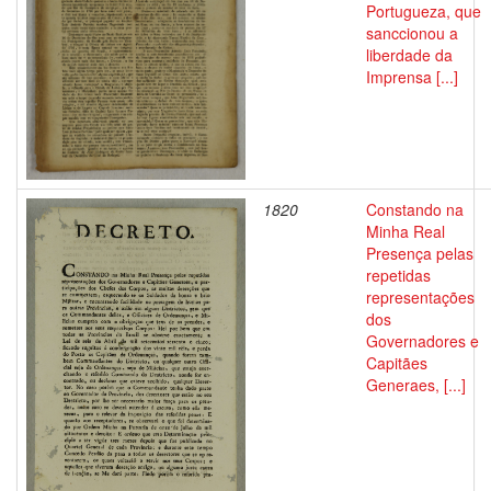
Portugueza, que
sanccionou a
liberdade da
Imprensa [...]
1820
Constando na
Minha Real
Presença pelas
repetidas
representações
dos
Governadores e
Capitães
Generaes, [...]