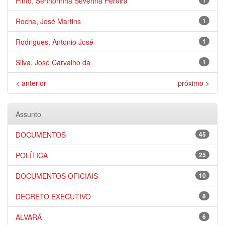
Pinto, Senhorinha Severina Pereira
1
Rocha, José Martins
1
Rodrigues, Antonio José
1
Silva, José Carvalho da
1
< anterior
próximo >
Assunto
DOCUMENTOS
45
POLÍTICA
25
DOCUMENTOS OFICIAIS
10
DECRETO EXECUTIVO
8
ALVARÁ
6