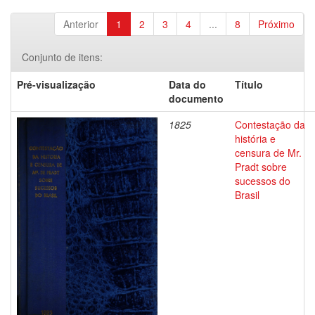
Anterior
1
2
3
4
...
8
Próximo
Conjunto de itens:
Pré-visualização
Data do
Título
documento
1825
Contestação da
história e
censura de Mr.
Pradt sobre
sucessos do
Brasil