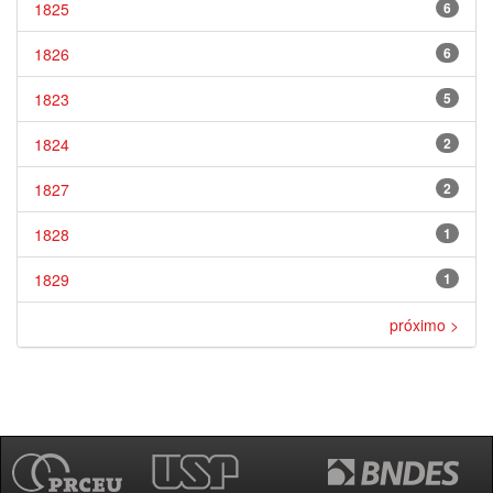
1825
6
1826
6
1823
5
1824
2
1827
2
1828
1
1829
1
próximo >