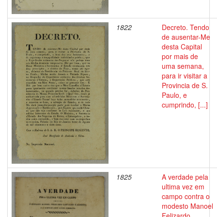
1822
Decreto. Tendo
de ausentar-Me
desta Capital
por mais de
uma semana,
para ir visitar a
Provincia de S.
Paulo, e
cumprindo, [...]
1825
A verdade pela
ultima vez em
campo contra o
modesto Manoel
Felizardo