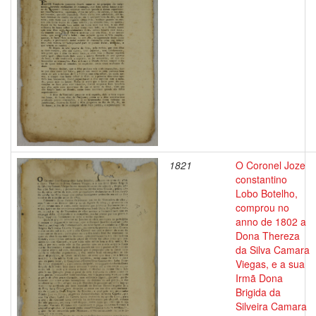
1821
O Coronel Joze
constantino
Lobo Botelho,
comprou no
anno de 1802 a
Dona Thereza
da Silva Camara
Viegas, e a sua
Irmã Dona
Brigida da
Silveira Camara