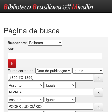
Skip
navigation
Página de busca
Buscar em:
por
Filtros correntes: