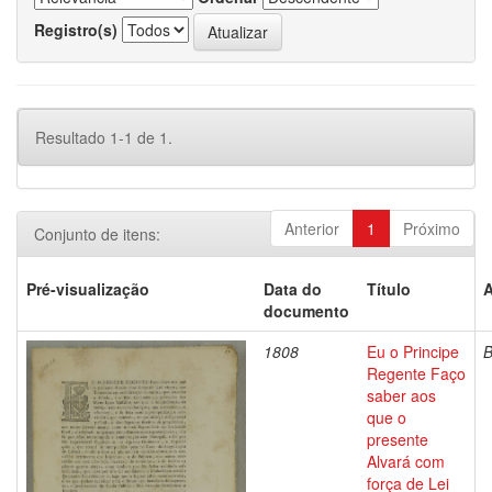
Registro(s)
Resultado 1-1 de 1.
Anterior
1
Próximo
Conjunto de itens:
Pré-visualização
Data do
Título
A
documento
1808
Eu o Principe
Regente Faço
saber aos
que o
presente
Alvará com
força de Lei