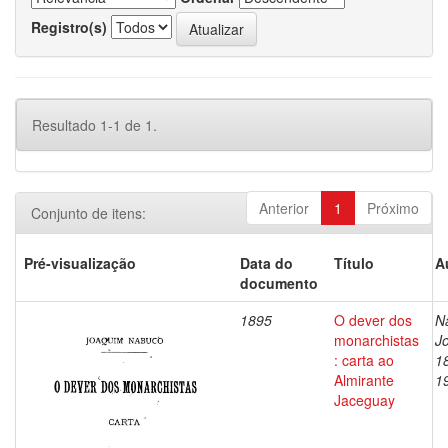
Registro(s)
Resultado 1-1 de 1.
Anterior
1
Próximo
Conjunto de itens:
Pré-visualização
Data do
Título
A
documento
1895
O dever dos
N
monarchistas
J
: carta ao
1
Almirante
1
Jaceguay