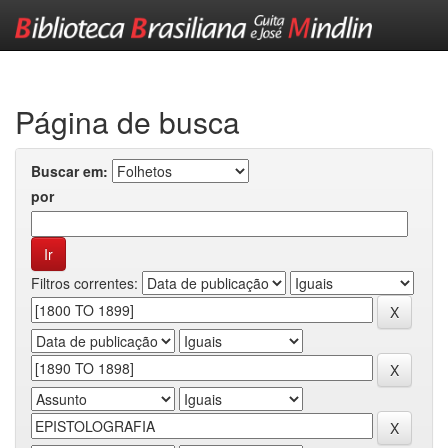
Skip
navigation
Página de busca
Buscar em:
por
Filtros correntes: