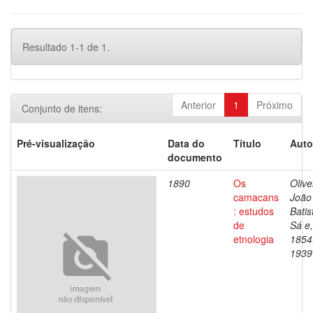
Resultado 1-1 de 1.
Anterior
1
Próximo
Conjunto de itens:
Pré-visualização
Data do
Título
Auto
documento
1890
Os
Olive
camacans
João
: estudos
Batis
de
Sá e,
etnologia
1854
1939