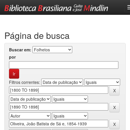
Skip
navigation
Página de busca
Buscar em:
por
Filtros correntes: