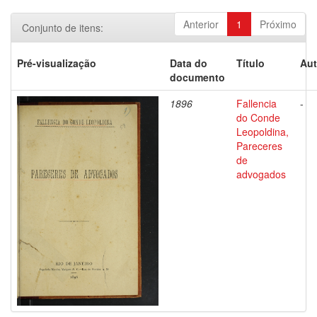
Anterior
1
Próximo
Conjunto de itens:
Pré-visualização
Data do
Título
Aut
documento
1896
Fallencia
-
do Conde
Leopoldina,
Pareceres
de
advogados