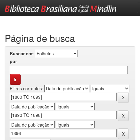
Skip
navigation
Página de busca
Buscar em:
por
Filtros correntes: