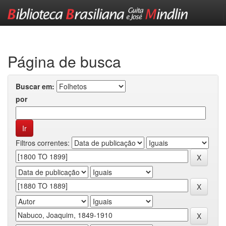
Skip
navigation
Página de busca
Buscar em:
por
Filtros correntes: