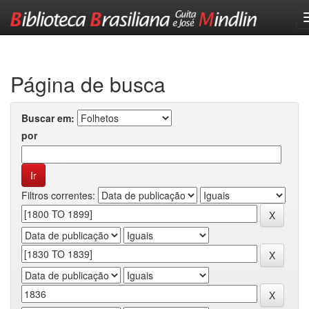
Skip
navigation
Página de busca
Buscar em:
por
Filtros correntes: