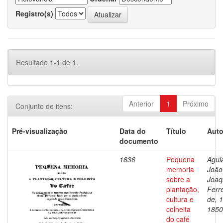
Registro(s)
Resultado 1-1 de 1.
Anterior
1
Próximo
Conjunto de itens:
Pré-visualização
Data do
Título
Auto
documento
1836
Pequena
Aguia
memoria
João
sobre a
Joaq
plantação,
Ferre
cultura e
de, 
colheita
1850
do café