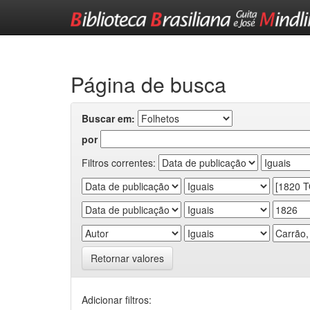
Skip
navigation
Página de busca
Buscar em:
por
Filtros correntes:
Retornar valores
Adicionar filtros: