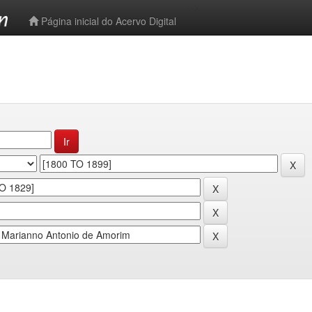
-->
Página inicial do Acervo Digital