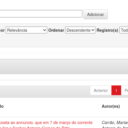
por
Ordenar
Registro(s)
Anterior
1
P
lo
Autor(es)
posta ao annuncio, que em 7 de março do corrente
Carrão, Maria