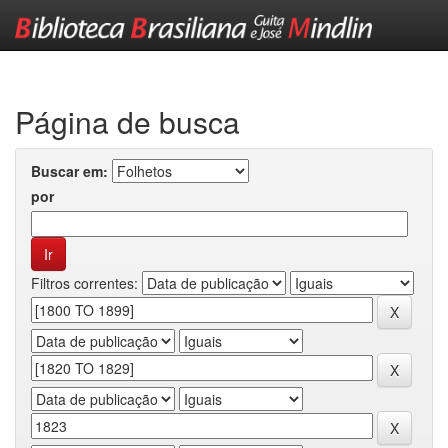
Skip
navigation
Página de busca
Buscar em:
por
Filtros correntes: