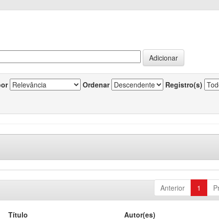
por
Ordenar
Registro(s)
Anterior
1
P
Título
Autor(es)