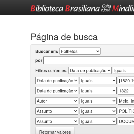
Skip
navigation
Página de busca
Buscar em:
por
Filtros correntes:
Retornar valores