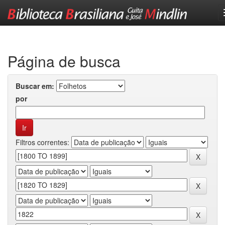
Skip
navigation
Página de busca
Buscar em:
por
Filtros correntes: