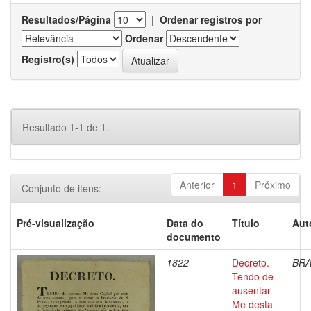
Resultados/Página
|
Ordenar registros por
Ordenar
Registro(s)
Resultado 1-1 de 1.
Anterior
1
Próximo
Conjunto de itens:
Pré-visualização
Data do
Título
Aut
documento
1822
Decreto.
BRA
Tendo de
ausentar-
Me desta