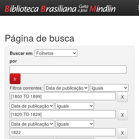
Skip
navigation
Página de busca
Buscar em:
por
Filtros correntes: