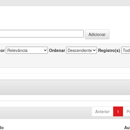
por
Ordenar
Registro(s)
Anterior
1
P
lo
Au