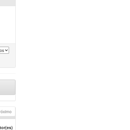
róximo
tor(es)