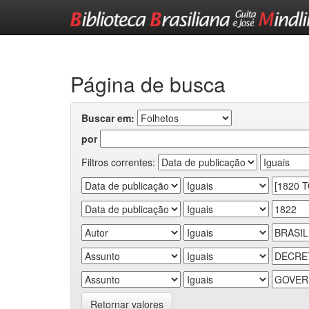
Skip
navigation
Página de busca
Buscar em:
por
Filtros correntes:
Retornar valores