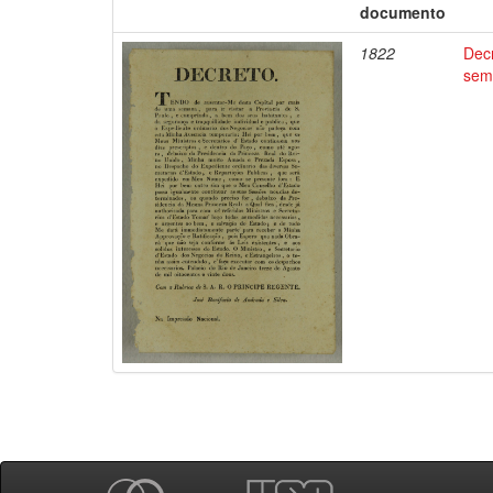
documento
1822
Dec
sema