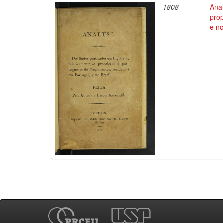
1808
Anal
pro
e no