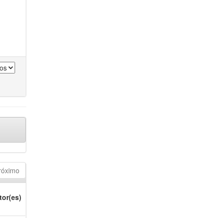
róximo
tor(es)