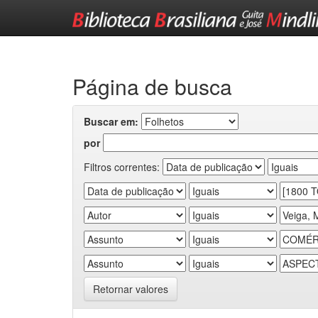
Skip
navigation
Página de busca
Buscar em:
por
Filtros correntes:
Retornar valores