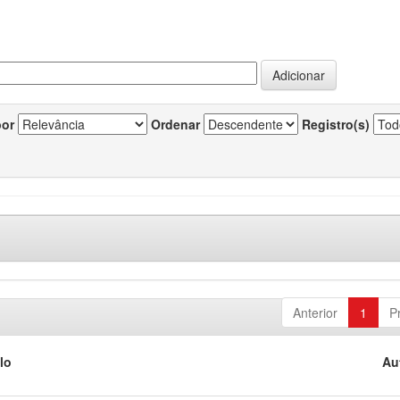
por
Ordenar
Registro(s)
Anterior
1
P
lo
Au