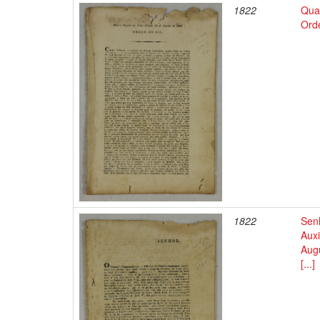
1822
Qua
Ord
1822
Sen
Aux
Augu
[...]