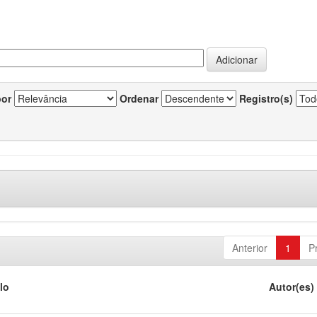
por
Ordenar
Registro(s)
Anterior
1
P
lo
Autor(es)