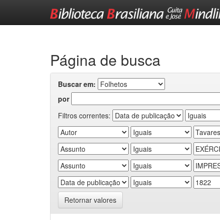
Skip
navigation
Página de busca
Buscar em:
por
Filtros correntes:
Retornar valores