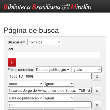
Skip
navigation
Página de busca
Buscar em:
por
Filtros correntes: