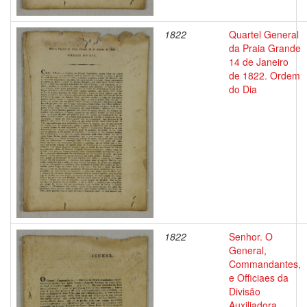
1822
Quartel General
da Praia Grande
14 de Janeiro
de 1822. Ordem
do Dia
1822
Senhor. O
General,
Commandantes,
e Officiaes da
Divisão
Auxiliadora