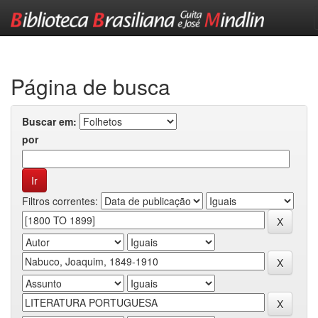
Skip
navigation
Página de busca
Buscar em:
por
Filtros correntes: