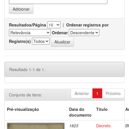
Resultados/Página
|
Ordenar registros por
Ordenar
Registro(s)
Resultado 1-1 de 1.
Anterior
1
Próximo
Conjunto de itens:
Pré-visualização
Data do
Título
A
documento
1823
Decreto.
B