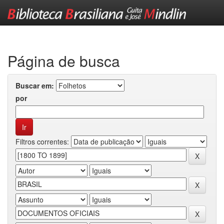
Skip
navigation
Página de busca
Buscar em:
por
Filtros correntes: