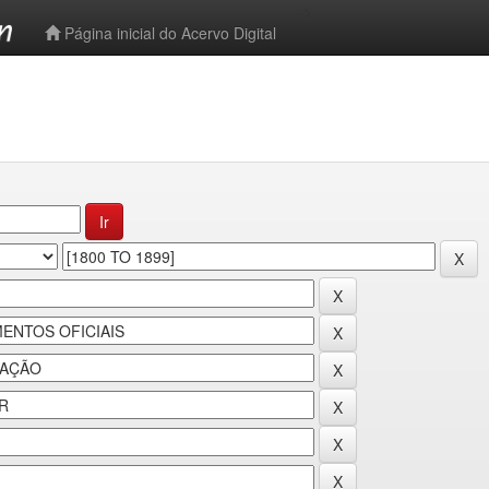
-->
Página inicial do Acervo Digital