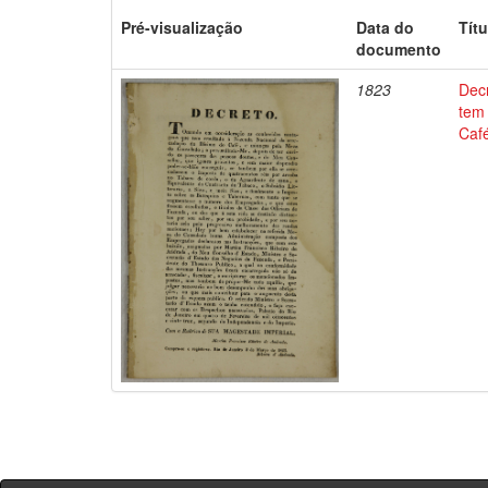
Pré-visualização
Data do
Títu
documento
1823
Dec
tem
Café