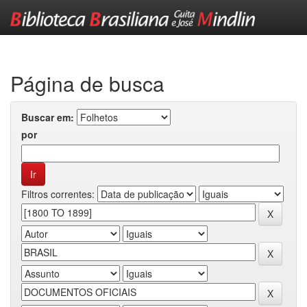
Skip
navigation
Página de busca
Buscar em:
por
Filtros correntes: