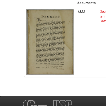
documento
1823
Dec
tem
Café