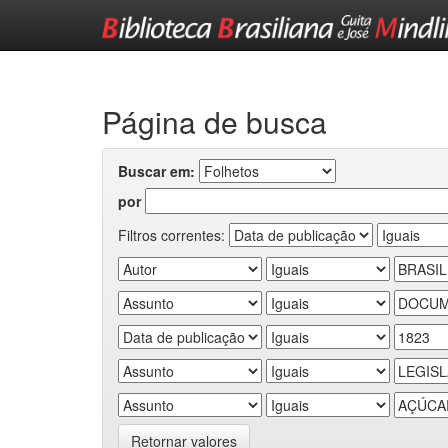
Skip
navigation
Página de busca
Buscar em:
por
Filtros correntes:
Retornar valores