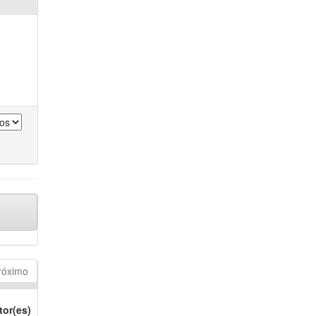
róximo
tor(es)