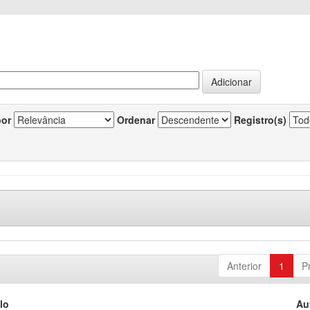
por
Ordenar
Registro(s)
Anterior
1
P
lo
Au