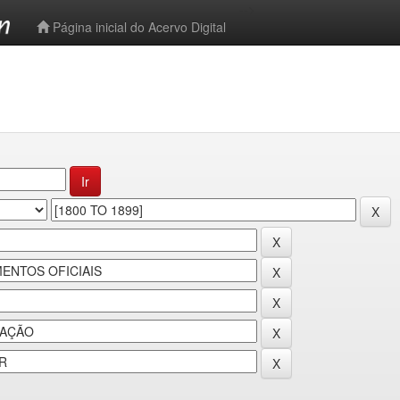
-->
Página inicial do Acervo Digital