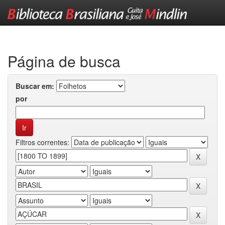
Skip
navigation
Página de busca
Buscar em:
por
Filtros correntes: