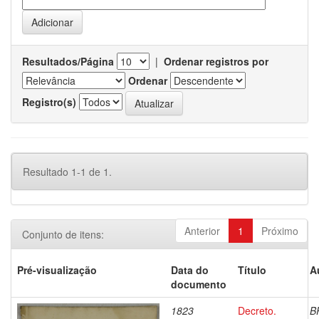
Resultados/Página
|
Ordenar registros por
Ordenar
Registro(s)
Resultado 1-1 de 1.
Anterior
1
Próximo
Conjunto de itens:
Pré-visualização
Data do
Título
A
documento
1823
Decreto.
B