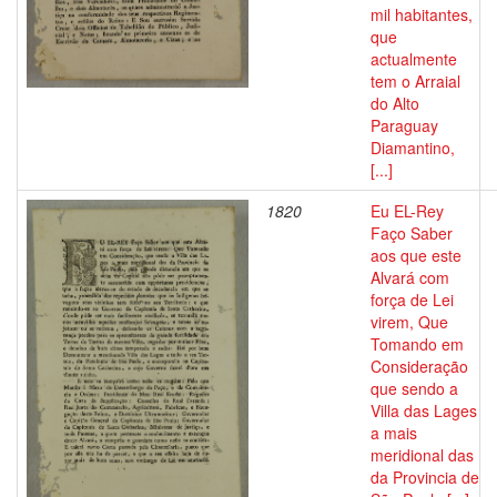
mil habitantes,
que
actualmente
tem o Arraial
do Alto
Paraguay
Diamantino,
[...]
1820
Eu EL-Rey
Faço Saber
aos que este
Alvará com
força de Lei
virem, Que
Tomando em
Consideração
que sendo a
Villa das Lages
a mais
meridional das
da Provincia de