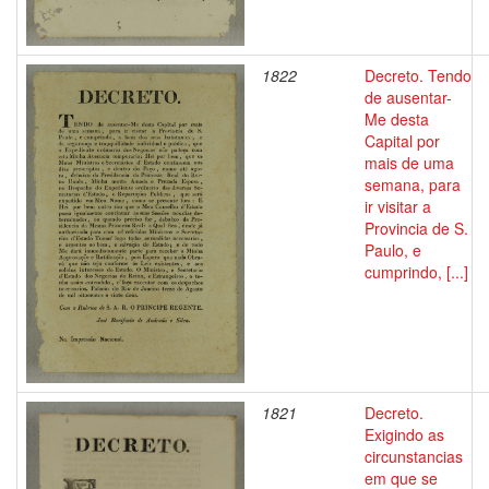
1822
Decreto. Tendo
de ausentar-
Me desta
Capital por
mais de uma
semana, para
ir visitar a
Provincia de S.
Paulo, e
cumprindo, [...]
1821
Decreto.
Exigindo as
circunstancias
em que se