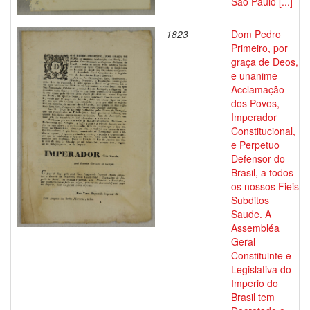
São Paulo [...]
1823
Dom Pedro
Primeiro, por
graça de Deos,
e unanime
Acclamação
dos Povos,
Imperador
Constitucional,
e Perpetuo
Defensor do
Brasil, a todos
os nossos Fieis
Subditos
Saude. A
Assembléa
Geral
Constituinte e
Legislativa do
Imperio do
Brasil tem