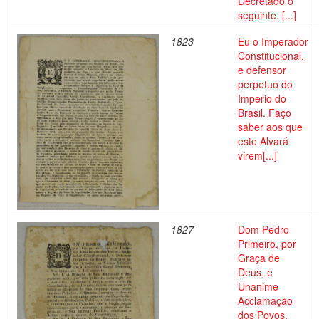
Decretado o
seguinte. [...]
1823
Eu o Imperador
Constitucional,
e defensor
perpetuo do
Imperio do
Brasil. Faço
saber aos que
este Alvará
virem[...]
1827
Dom Pedro
Primeiro, por
Graça de
Deus, e
Unanime
Acclamação
dos Povos,