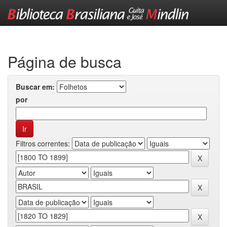
Skip
navigation
Página de busca
Buscar em:
por
Filtros correntes: