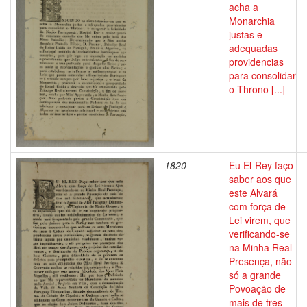
acha a
Monarchia
justas e
adequadas
providencias
para consolidar
o Throno [...]
1820
Eu El-Rey faço
saber aos que
este Alvará
com força de
Lei virem, que
verificando-se
na Minha Real
Presença, não
só a grande
Povoação de
mais de tres