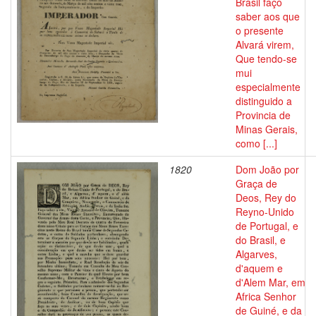
Brasil faço
saber aos que
o presente
Alvará virem,
Que tendo-se
mui
especialmente
distinguido a
Provincia de
Minas Gerais,
como [...]
1820
Dom João por
Graça de
Deos, Rey do
Reyno-Unido
de Portugal, e
do Brasil, e
Algarves,
d'aquem e
d'Alem Mar, em
Africa Senhor
de Guiné, e da