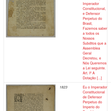
Imperador
Constitucional,
e Defensor
Perpetuo do
Brasil,
Fazemos saber
a todos os
Nossos
Subditos que a
Assemblea
Geral
Decretou, e
Nós Queremos
a Lei seguinte.
Art. Iº A
Dotação [...]
1823
Eu o Imperador
Constitucional
de Defensor
Perpetuo do
Imperio do