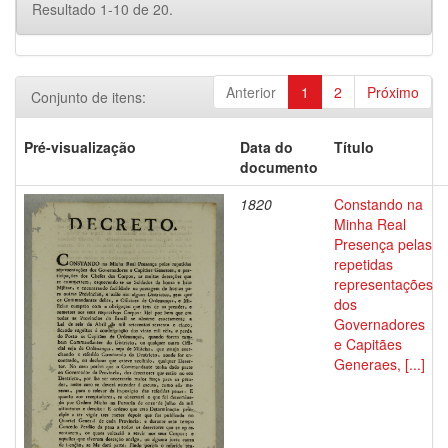
Resultado 1-10 de 20.
Anterior
1
2
Próximo
Conjunto de itens:
Pré-visualização
Data do
Título
documento
1820
Constando na
Minha Real
Presença pelas
repetidas
representações
dos
Governadores
e Capitães
Generaes, [...]