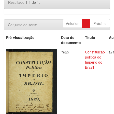
Resultado 1-1 de 1.
Anterior
1
Próximo
Conjunto de itens:
Pré-visualização
Data do
Título
Au
documento
1829
Constituição
BR
politica do
Imperio do
Brasil