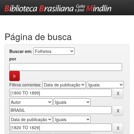
Skip
navigation
Página de busca
Buscar em:
por
Filtros correntes: