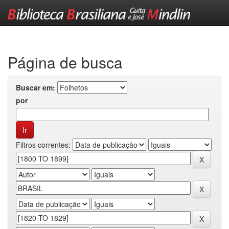
Skip
navigation
Página de busca
Buscar em:
por
Filtros correntes: