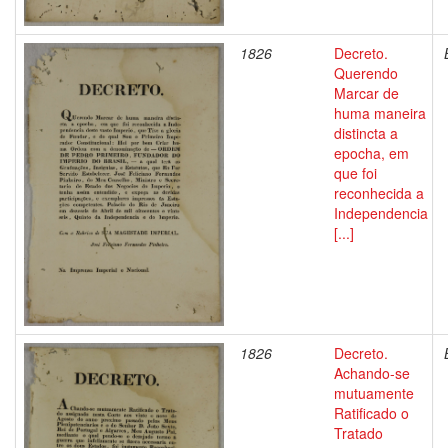
1826
Decreto.
Querendo
Marcar de
huma maneira
distincta a
epocha, em
que foi
reconhecida a
Independencia
[...]
1826
Decreto.
Achando-se
mutuamente
Ratificado o
Tratado