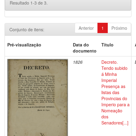
Resultado 1-3 de 3.
Anterior
1
Próximo
Conjunto de itens:
Pré-visualização
Data do
Título
documento
1826
Decreto.
Tendo subido
á Minha
Imperial
Presença as
listas das
Provincias do
Imperio para a
Nomeação
dos
Senadores[...]