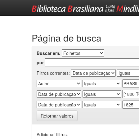
Skip
navigation
Página de busca
Buscar em:
por
Filtros correntes:
Retornar valores
Adicionar filtros: