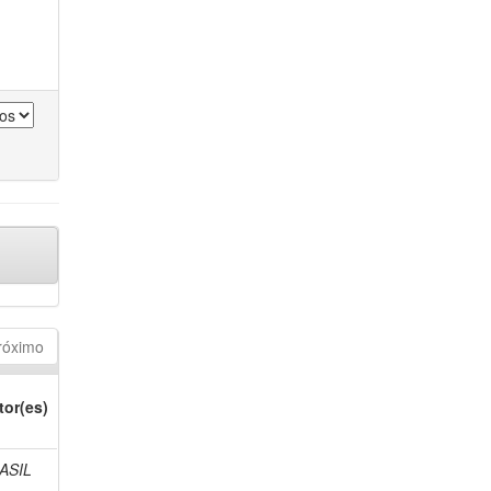
róximo
tor(es)
ASIL