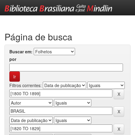
Skip
navigation
Página de busca
Buscar em:
por
Filtros correntes: