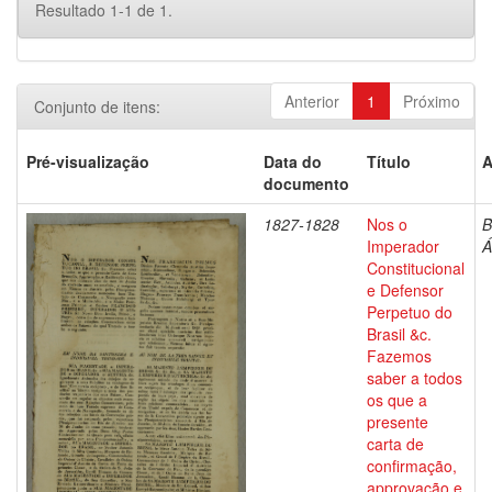
Resultado 1-1 de 1.
Anterior
1
Próximo
Conjunto de itens:
Pré-visualização
Data do
Título
A
documento
1827-1828
Nos o
B
Imperador
Á
Constitucional
e Defensor
Perpetuo do
Brasil &c.
Fazemos
saber a todos
os que a
presente
carta de
confirmação,
approvação e