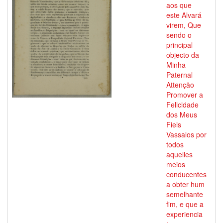
aos que
este Alvará
virem, Que
sendo o
principal
objecto da
Minha
Paternal
Attenção
Promover a
Felicidade
dos Meus
Fieis
Vassalos por
todos
aquelles
meios
conducentes
a obter hum
semelhante
fim, e que a
experiencia