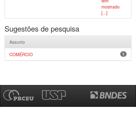
tem
mostrado
[...]
Sugestões de pesquisa
Assunto
COMÉRCIO
1