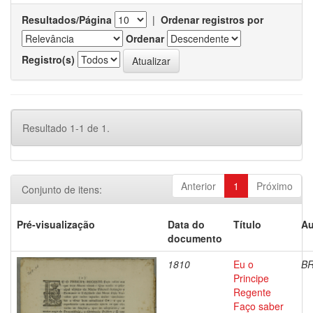
Resultados/Página
|
Ordenar registros por
Ordenar
Registro(s)
Resultado 1-1 de 1.
Anterior
1
Próximo
Conjunto de itens:
Pré-visualização
Data do
Título
Au
documento
1810
Eu o
BR
Principe
Regente
Faço saber