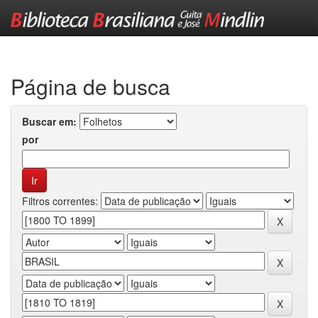
Skip
navigation
Página de busca
Buscar em:
por
Filtros correntes: