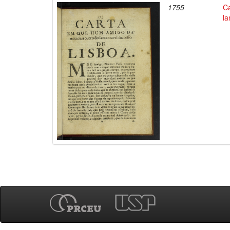
1755
Ca
la