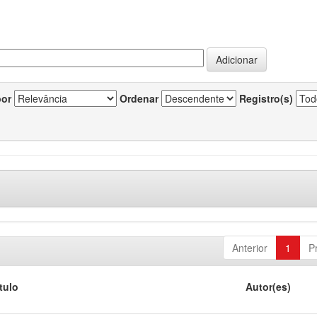
por
Ordenar
Registro(s)
Anterior
1
P
tulo
Autor(es)