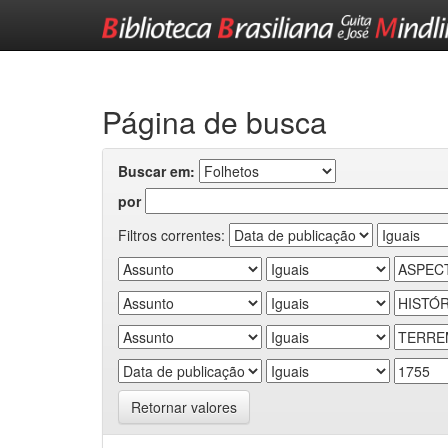
Skip
navigation
Página de busca
Buscar em:
por
Filtros correntes:
Retornar valores