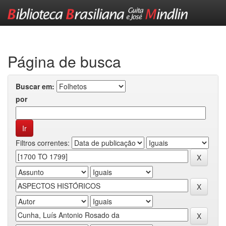
Skip
navigation
Página de busca
Buscar em:
por
Filtros correntes: