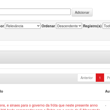
por
Ordenar
Registro(s)
Anterior
1
P
lo
Au
ns, e sinaes para o governo da fróta que neste presente anno
-