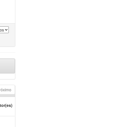
róximo
tor(es)