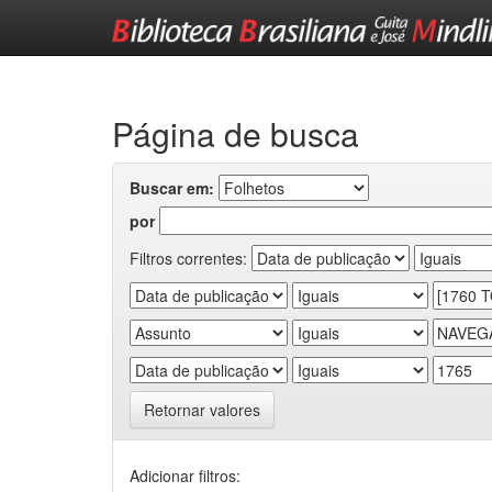
Skip
navigation
Página de busca
Buscar em:
por
Filtros correntes:
Retornar valores
Adicionar filtros: