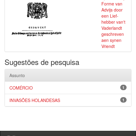
Forme van
Advijs door
een Lief-
hebber van't
Vaderlandt
geschreven
aen synen
Vriendt
Sugestões de pesquisa
Assunto
COMÉRCIO
1
INVASÕES HOLANDESAS
1