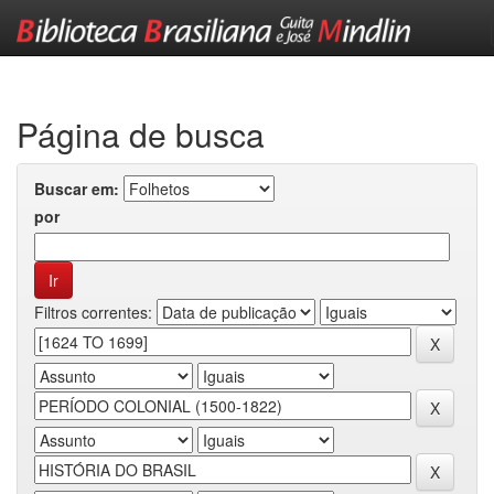
Skip
navigation
Página de busca
Buscar em:
por
Filtros correntes: