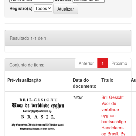
Registro(s)
Resultado 1-1 de 1.
Anterior
1
Próximo
Conjunto de itens:
Pré-visualização
Data do
Título
Au
documento
1638
Bril-Gesicht
-
Voor de
verblinde
eyghen
baetsuchtige
Handelaers
op Brasil. By