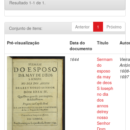
Resultado 1-1 de 1.
Anterior
1
Próximo
Conjunto de itens:
Pré-visualização
Data do
Título
Autor
documento
1644
Sermam
Vieira
do
Antón
esposo
1608
da may
1697
de deos
S Ioseph
no dia
dos
annos
delrey
nosso
Senhor
Dom