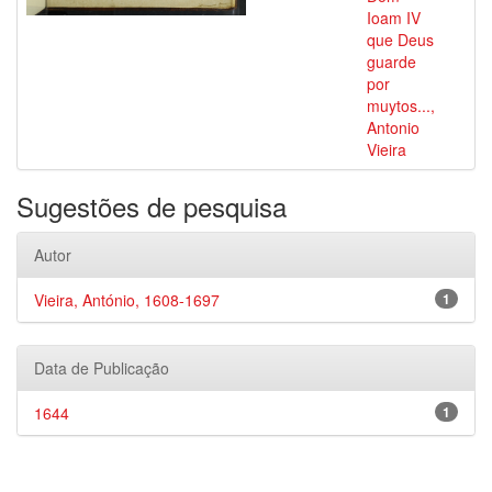
Ioam IV
que Deus
guarde
por
muytos...,
Antonio
Vieira
Sugestões de pesquisa
Autor
Vieira, António, 1608-1697
1
Data de Publicação
1644
1