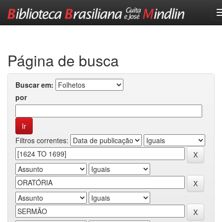
Skip
navigation
Página de busca
Buscar em:
por
Filtros correntes: