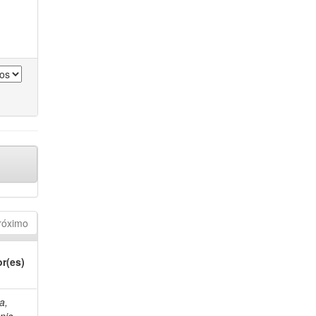
róximo
r(es)
a,