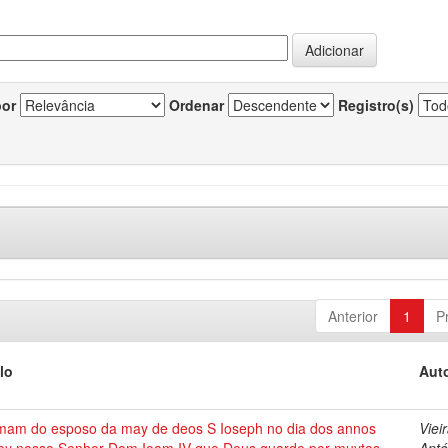
por
Ordenar
Registro(s)
Anterior
1
P
lo
Auto
mam do esposo da may de deos S Ioseph no dia dos annos
Vieir