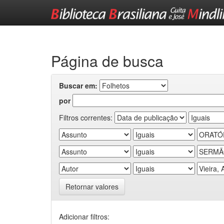
Skip
navigation
Página de busca
Buscar em:
por
Filtros correntes:
Retornar valores
Adicionar filtros: