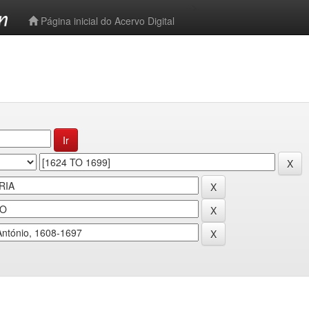
-->
Página inicial do Acervo Digital