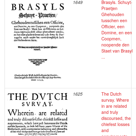
1649
Brasyls. Schuyt-
Praetjen
Ghehouden
tusschen een
Officier, een
Domine, en een
Coopmen,
noopende den
Staet van Brasyl
...
1625
The Dutch
survay. Where
in are related
and truly
discoursed, the
chiefest losses
and