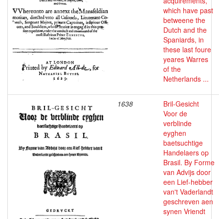
acquirements,
which have past
betweene the
Dutch and the
Spaniards, in
these last foure
yeares Warres
of the
Netherlands ...
1638
Bril-Gesicht
Voor de
verblinde
eyghen
baetsuchtige
Handelaers op
Brasil. By Forme
van Advijs door
een Lief-hebber
van't Vaderlandt
geschreven aen
synen Vriendt