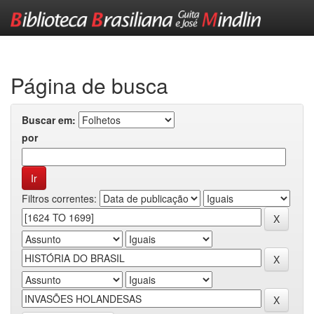
Skip
navigation
Página de busca
Buscar em:
por
Filtros correntes: