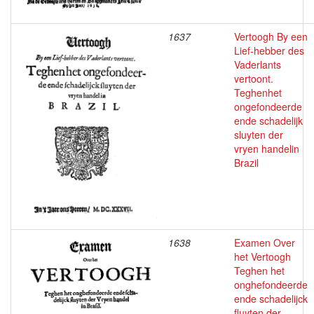
1637
Vertoogh By een
Lief-hebber des
Vaderlants
vertoont.
Teghenhet
ongefondeerde
ende schadelijk
sluyten der
vryen handelin
Brazil
1638
Examen Over
het Vertoogh
Teghen het
onghefondeerde
ende schadelijck
fluyten der