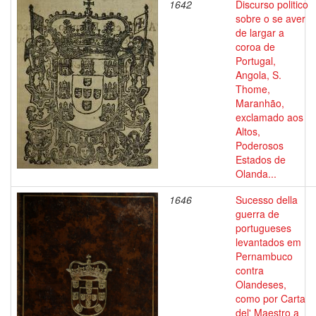
1642
Discurso politico
sobre o se aver
de largar a
coroa de
Portugal,
Angola, S.
Thome,
Maranhão,
exclamado aos
Altos,
Poderosos
Estados de
Olanda...
1646
Sucesso della
guerra de
portugueses
levantados em
Pernambuco
contra
Olandeses,
como por Carta
del' Maestro a